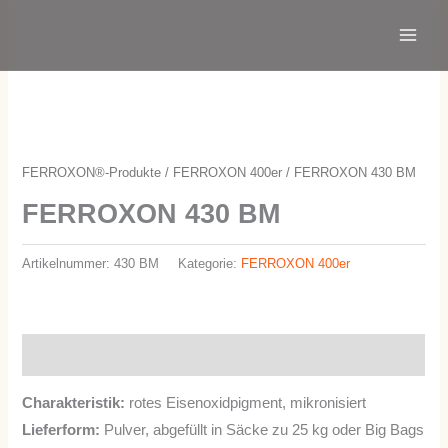
Zum
Main
Inhalt
Menu
springen
FERROXON®-Produkte
/
FERROXON 400er
/ FERROXON 430 BM
FERROXON 430 BM
Artikelnummer:
430 BM
Kategorie:
FERROXON 400er
Beschreibung
Charakteristik:
rotes Eisenoxidpigment, mikronisiert
Lieferform:
Pulver, abgefüllt in Säcke zu 25 kg oder Big Bags