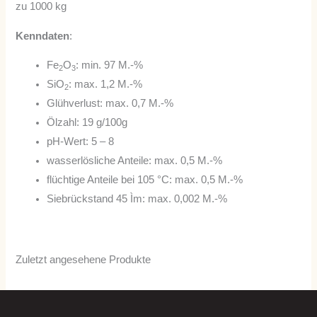
zu 1000 kg
Kenndaten
:
Fe
O
: min. 97 M.-%
2
3
SiO
: max. 1,2 M.-%
2
Glühverlust: max. 0,7 M.-%
Ölzahl: 19 g/100g
pH-Wert: 5 – 8
wasserlösliche Anteile: max. 0,5 M.-%
flüchtige Anteile bei 105 °C: max. 0,5 M.-%
Siebrückstand 45 Ìm: max. 0,002 M.-%
Zuletzt angesehene Produkte