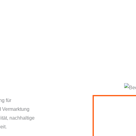
ng für
nd Vermarktung
ität, nachhaltige
it.