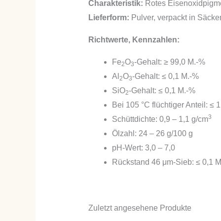
Charakteristik:
Rotes Eisenoxidpigm
Lieferform:
Pulver, verpackt in Säck
Richtwerte, Kennzahlen:
Fe
O
-Gehalt: ≥ 99,0 M.-%
2
3
Al
O
-Gehalt: ≤ 0,1 M.-%
2
3
SiO
-Gehalt: ≤ 0,1 M.-%
2
Bei 105 °C flüchtiger Anteil: ≤ 
3
Schüttdichte: 0,9 – 1,1 g/cm
Ölzahl: 24 – 26 g/100 g
pH-Wert: 3,0 – 7,0
Rückstand 46 μm-Sieb: ≤ 0,1 
Zuletzt angesehene Produkte