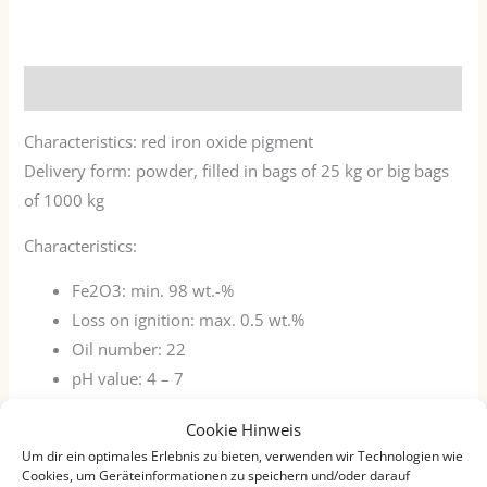
Description
Characteristics: red iron oxide pigment
Delivery form: powder, filled in bags of 25 kg or big bags
of 1000 kg
Characteristics:
Fe2O3: min. 98 wt.-%
Loss on ignition: max. 0.5 wt.%
Oil number: 22
pH value: 4 – 7
Water-soluble components: max. 0.5 wt.%
Cookie Hinweis
Volatile components at 105 °C: max. 0.5 wt.%
Um dir ein optimales Erlebnis zu bieten, verwenden wir Technologien wie
Sieve residue 40 μm: max. 0.1 wt.%
Cookies, um Geräteinformationen zu speichern und/oder darauf