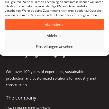
zuzugreifen. Wenn du diesen Technologien zustimmst, können wir Daten
wie das Surfverhalten oder eindeutige IDs auf dieser Website
verarbeiten. Wenn du deine Zustimmung nicht erteilst oder zurückziehst,
können bestimmte Merkmale und Funktionen beeinträchtigt werden.
Recently Viewed Products
Akzeptieren
Ablehnen
Einstellungen ansehen
With over 100 years of experience, sustainable
production and customized solutions for industry and
construction.
The company
The FERROXON® products