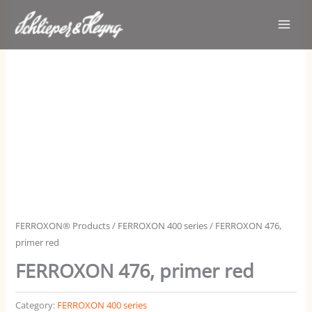
Skip
Main
to
Men
content
FERROXON® Products
/
FERROXON 400 series
/ FERROXON 476,
primer red
FERROXON 476, primer red
Category:
FERROXON 400 series